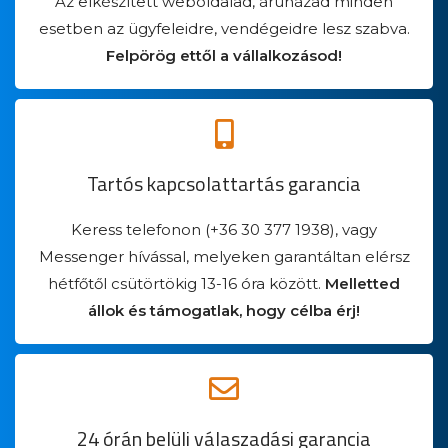
Az elkészített weboldalad, áruházad minden
esetben az ügyfeleidre, vendégeidre lesz szabva.
Felpörög ettől a vállalkozásod!
Tartós kapcsolattartás garancia
Keress telefonon (+36 30 377 1938), vagy
Messenger hívással, melyeken garantáltan elérsz
hétfőtől csütörtökig 13-16 óra között.
Melletted
állok és támogatlak, hogy célba érj!
24 órán belüli válaszadási garancia