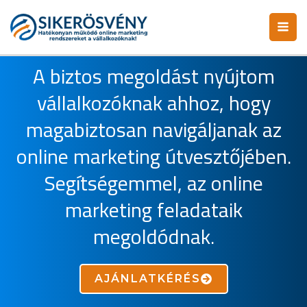
Skip
MA
to
ME
content
A biztos megoldást nyújtom
vállalkozóknak ahhoz, hogy
magabiztosan navigáljanak az
online marketing útvesztőjében.
Segítségemmel, az online
marketing feladataik
megoldódnak.
AJÁNLATKÉRÉS