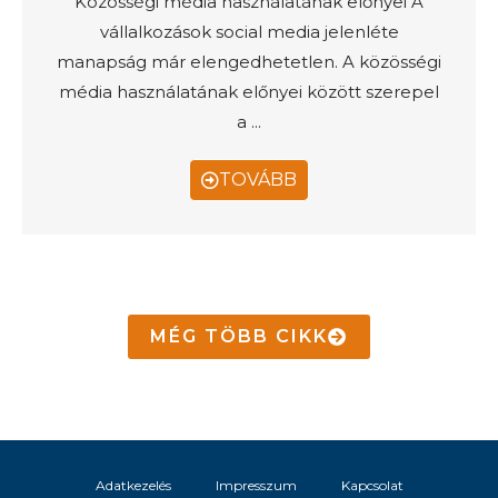
Közösségi média használatának előnyei A
vállalkozások social media jelenléte
manapság már elengedhetetlen. A közösségi
média használatának előnyei között szerepel
a ...
TOVÁBB
MÉG TÖBB CIKK
Adatkezelés
Impresszum
Kapcsolat